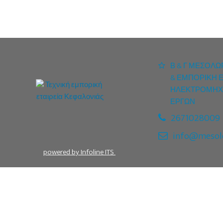
Β & Γ ΜΕΣΟΛΩ
& ΕΜΠΟΡΙΚΗ Ε
ΗΛΕΚΤΡΟΜΗΧ
ΕΡΓΩΝ
2671028009
info@mesolo
powered by
Infoline ITS