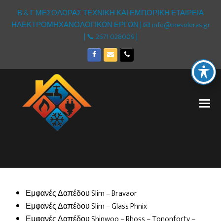
Β & Γ ΜΕΣΟΛΩΡΑΣ ΤΕΧΝΙΚΗ ΚΑΙ ΕΜΠΟΡΙΚΗ ΕΤΑΙΡΕΙΑ
ΗΛΕΚΤΡΟΜΗΧΑΝΟΛΟΓΙΚΩΝ ΕΡΓΩΝ | 📧 info@mesoloras.gr
| 📞 2671 028009 |
Facebook
Email
Phone
Εμφανές Δαπέδου Slim – Bravaor
Εμφανές Δαπέδου Slim – Glass Phnix
Εμφανές Δαπέδου Shinwoo – Rhoss – Tononforty –